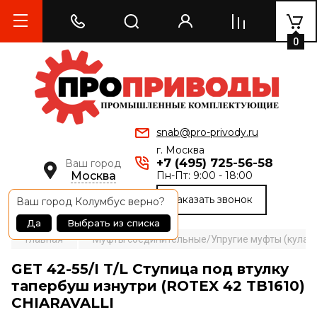
0
snab@pro-privody.ru
г. Москва
+7 (495) 725-56-58
Ваш город
Москва
Пн-Пт: 9:00 - 18:00
Заказать звонок
Ваш город
Колумбус
верно?
Да
Выбрать из списка
Главная
Муфты соединительные/Упругие муфты (кулачк
GET 42-55/I T/L Ступица под втулку
тапербуш изнутри (ROTEX 42 TB1610)
CHIARAVALLI