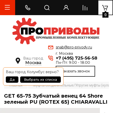
0
snab@pro-privody.ru
г. Москва
+7 (495) 725-56-58
Ваш город
Москва
Пн-Пт: 9:00 - 18:00
Заказать звонок
Ваш город
Колумбус
верно?
Да
Выбрать из списка
Главная
Муфты соединительные/Упругие муфты (кулачк
GET 65-75 Зубчатый венец 64 Shore
зеленый PU (ROTEX 65) CHIARAVALLI