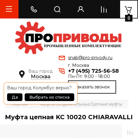
0
snab@pro-privody.ru
г. Москва
+7 (495) 725-56-58
Ваш город
Москва
Пн-Пт: 9:00 - 18:00
Заказать звонок
Ваш город
Колумбус
верно?
Да
Выбрать из списка
Главная
Муфты соединительные/Цепные муфты
М
Муфта цепная KC 10020 CHIARAVALLI