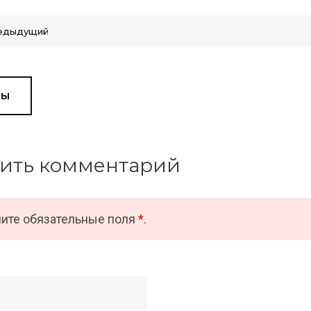
едыдущий
вы
ить комментарий
ите обязательные поля
*
.