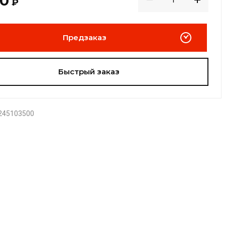
00
₽
Предзаказ
Быстрый заказ
245103500