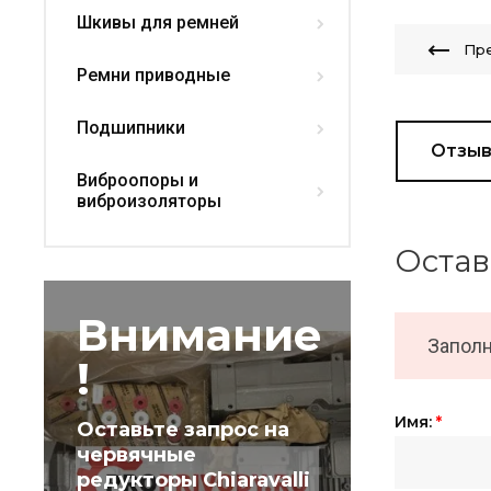
Шкивы для ремней
Пр
Ремни приводные
Подшипники
Отзы
Виброопоры и
виброизоляторы
Остав
Внимание
Заполн
!
Имя:
*
Оставьте запрос на
червячные
редукторы Chiaravalli