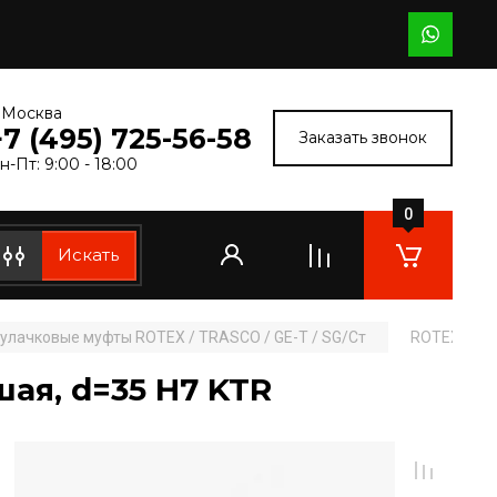
. Москва
+7 (495) 725-56-58
Заказать звонок
н-Пт: 9:00 - 18:00
0
Искать
лачковые муфты ROTEX / TRASCO / GE-T / SG/Ст
ROTEX 24 ST
шая, d=35 H7 KTR