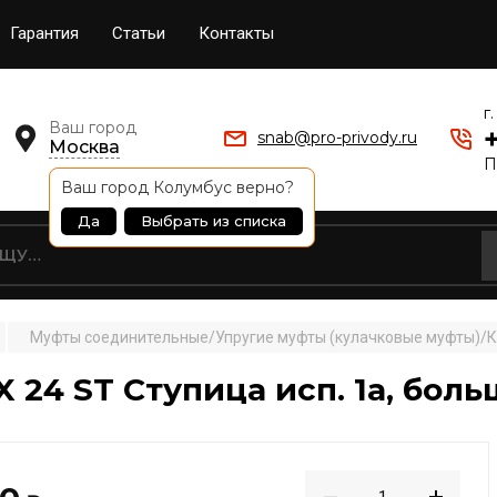
Гарантия
Статьи
Контакты
г
Ваш город
snab@pro-privody.ru
Москва
П
Ваш город
Колумбус
верно?
Да
Выбрать из списка
Муфты соединительные/Упругие муфты (кулачковые муфты)/Ку
 24 ST Ступица исп. 1a, боль