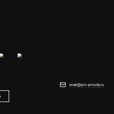
snab@pro-privody.ru
е